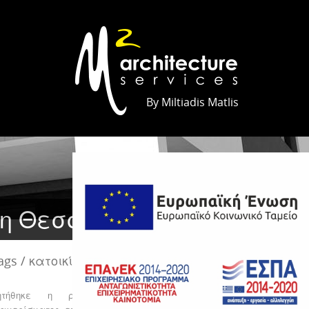
By Miltiadis Matlis
ρη Θεσσαλονίκης
ags /
κατοικίες
ητήθηκε η ριζική ανακαίνιση υφιστάμενου