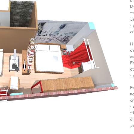
δ
Μ
π
μ
π
α
Η
σ
δ
Ε
σ
π
Ε
κ
ά
π
π
δ
μ