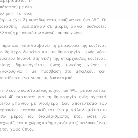
ιαμερίσματος επί της οδού Χαλκιδικής 45 (περιοχή
πότσαρη) με σκοπό την εκμετάλλευση του ( ενοικίαση-
ώληση). Το διαμέρισμα περίπου 40 τετραγωνικών
έτρων, έχει 2 μικρά δωμάτια, κουζίνα και ένα W.C. Oι
ροτάσεις βασίστηκαν σε μικρές αλλά ουσιώδεις
λλαγές με σκοπό την ανανέωση του χώρου.
 πρόταση περιλαμβάνει τη μεταφορά της κουζίνας
το δεύτερο δωμάτιο και τη δημιουργία ενός νέου
ωματίου (κύριο), στη θέση της υπάρχουσας κουζίνας.
πίσης δημιουργείται ένας ενιαίος χώρος (
αλοκουζίνα ) με πρόσβαση στο μπαλκόνι και
ροστίθεται ένα stand με δύο σκαμπό.
πιπλέον, ο υφιστάμενος τοίχος του W.C. μετακινείται
ατά 40 εκατοστά για τη δημιουργία ενός σχετικά
νετου μπάνιου με ντουζιέρα. Σαν αποτέλεσμα των
αραπάνω κατασκευάζεται ένα μεγάλο δωμάτιο στο
ίσω μέρος του διαμερίσματος ­­έτσι ώστε να
ιαχωρίζεται ο χώρος καθημερινότητας( σαλοκουζίνα)
ε τον χώρο ύπνου.