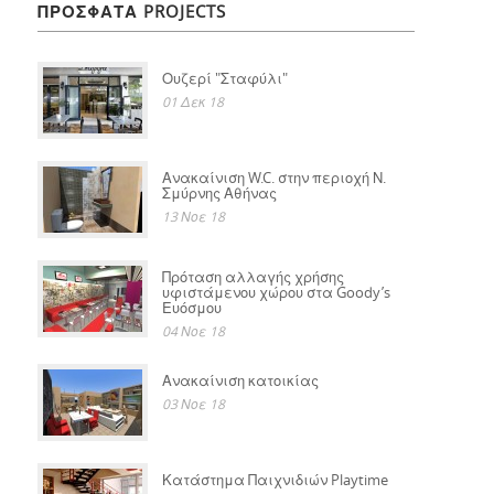
ΠΡΟΣΦΑΤΑ PROJECTS
Ουζερί "Σταφύλι"
01 Δεκ 18
Ανακαίνιση W.C. στην περιοχή Ν.
Σμύρνης Αθήνας
13 Νοε 18
Πρόταση αλλαγής χρήσης
υφιστάμενου χώρου στα Goody’s
Ευόσμου
04 Νοε 18
Ανακαίνιση κατοικίας
03 Νοε 18
Κατάστημα Παιχνιδιών Playtime