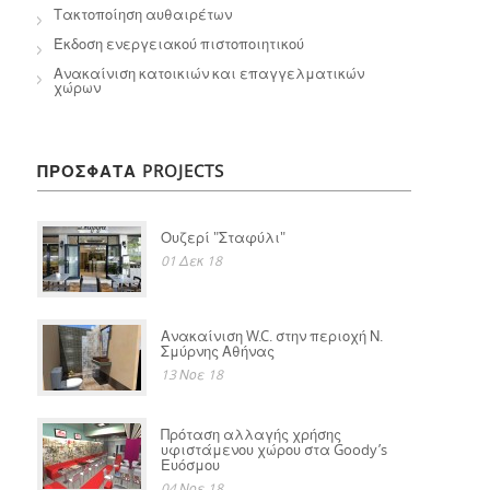
Τακτοποίηση αυθαιρέτων
Έκδοση ενεργειακού πιστοποιητικού
Ανακαίνιση κατοικιών και επαγγελματικών
χώρων
ΠΡΟΣΦΑΤΑ PROJECTS
Ουζερί "Σταφύλι"
01 Δεκ 18
Ανακαίνιση W.C. στην περιοχή Ν.
Σμύρνης Αθήνας
13 Νοε 18
Πρόταση αλλαγής χρήσης
υφιστάμενου χώρου στα Goody’s
Ευόσμου
04 Νοε 18